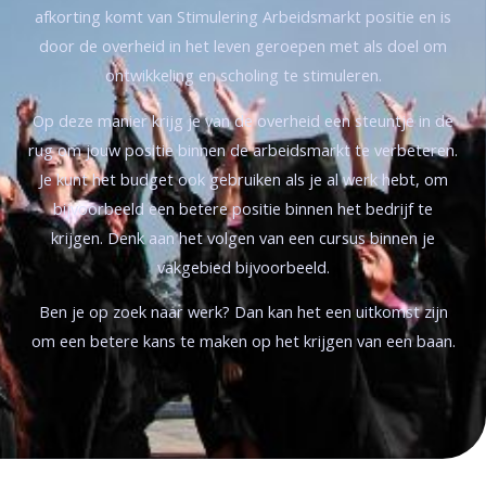
afkorting komt van Stimulering Arbeidsmarkt positie en is
door de overheid in het leven geroepen met als doel om
ontwikkeling en scholing te stimuleren.
Op deze manier krijg je van de overheid een steuntje in de
rug om jouw positie binnen de arbeidsmarkt te verbeteren.
Je kunt het budget ook gebruiken als je al werk hebt, om
bijvoorbeeld een betere positie binnen het bedrijf te
krijgen. Denk aan het volgen van een cursus binnen je
vakgebied bijvoorbeeld.
Ben je op zoek naar werk? Dan kan het een uitkomst zijn
om een betere kans te maken op het krijgen van een baan.