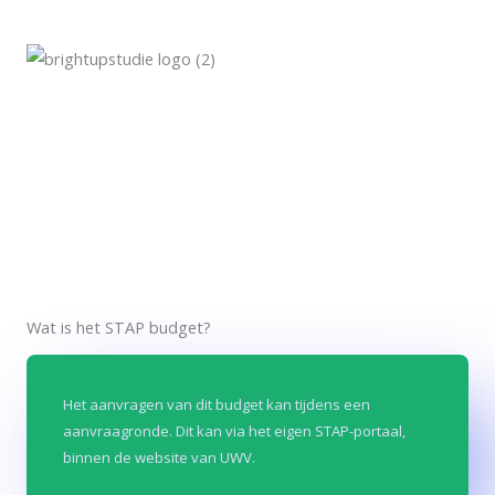
Wat is het STAP budget?
Dit budget is door de overheid in het leven geroepen. Met
het STAP budget kun je jaarlijks een budget van 1000 euro
Het aanvragen van dit budget kan tijdens een
aanvraagronde. Dit kan via het eigen STAP-portaal,
gebruiken voor een opleiding te volgen, of om jezelf om- of
binnen de website van UWV.
bij te scholen.